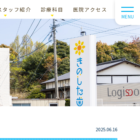
スタッフ紹介
診療科目
医院アクセス
MENU
院長紹介
予防メニュー
タッフ紹介
定期健診
ズインタビュー
歯のクリーニングとPMTC
予防治療と生活習慣の指導
口臭改善
歯周病メニュー
歯周病治療
欠損歯治療メニュー
2025.06.16
欠損歯の治療の特徴