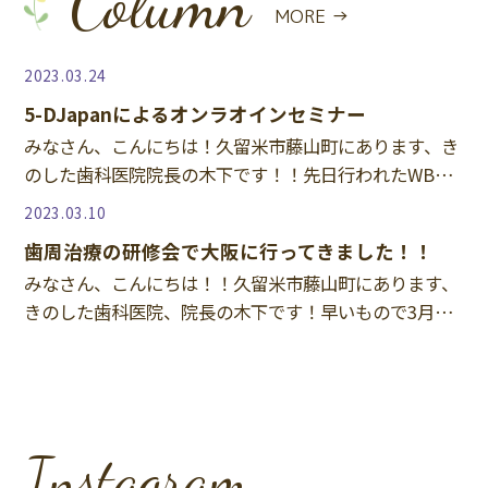
Column
MORE →
2023.03.24
5-DJapanによるオンラオインセミナー
みなさん、こんにちは！久留米市藤山町にあります、き
のした歯科医院院長の木下です！！先日行われたWBC
は見られましたか？(*'▽')決勝戦の日は、平日だったの
2023.03.10
で仕事の方も多かったのではないでしょうか・・
歯周治療の研修会で大阪に行ってきました！！
みなさん、こんにちは！！久留米市藤山町にあります、
きのした歯科医院、院長の木下です！早いもので3月に
入り、コロナの感染者数も全国的に少なくなってきて、
気候も良いので、これから旅行に行かれる方も多いので
Instagram