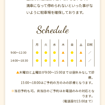
満車になって停められないといった事がな
いように駐車場を確保しております。
Schedule
月
火
水
木
金
土
日祝
9:00～12:30
●
●
●
▲
●
▲
／
14:00～18:30
●
●
●
▲
●
▲
／
▲
木曜日と土曜日が9:00〜15:00までは昼休みなしで診
療。
15:00〜18:00はご予約の方のみの診療となります。
※
当日予約も可。尚当日のご予約はお電話のみの対応とな
ります。
（電話受付15:00まで）